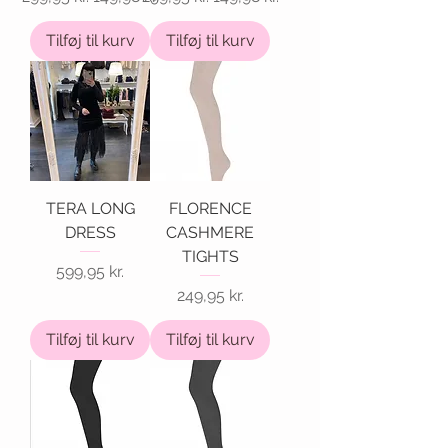
Tilføj til kurv
Tilføj til kurv
TERA LONG
FLORENCE
DRESS
CASHMERE
TIGHTS
Pris
599,95 kr.
Pris
249,95 kr.
Tilføj til kurv
Tilføj til kurv