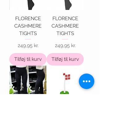
FLORENCE
FLORENCE
CASHMERE
CASHMERE
TIGHTS
TIGHTS
Pris
Pris
249,95 kr.
249,95 kr.
Tilføj til kurv
Tilføj til kurv
FLEECE TIGHTS
Klassisk
BLACK
Dannebrog -
Fresh Grass
Pris
100,00 kr.
Pris
295,00 kr.