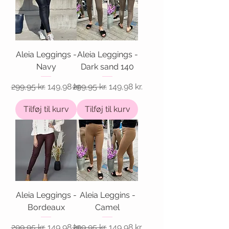
Aleia Leggings -
Aleia Leggings -
Navy
Dark sand 140
Regulær pris
Salgspris
Regulær pris
Salgspris
299,95 kr.
149,98 kr.
299,95 kr.
149,98 kr.
Tilføj til kurv
Tilføj til kurv
Aleia Leggings -
Aleia Leggins -
Bordeaux
Camel
Regulær pris
Salgspris
Regulær pris
Salgspris
299,95 kr.
149,98 kr.
299,95 kr.
149,98 kr.