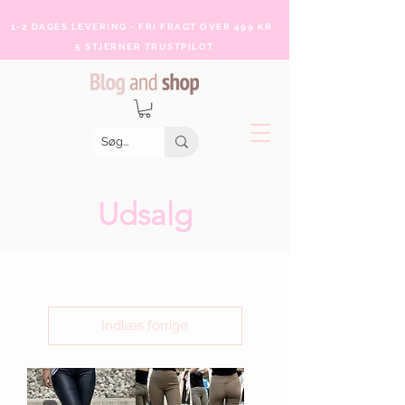
1-2 DAGES LEVERING - FRI FRAGT OVER 499 KR.
5 STJERNER TRUSTPILOT
Udsalg
Indlæs forrige