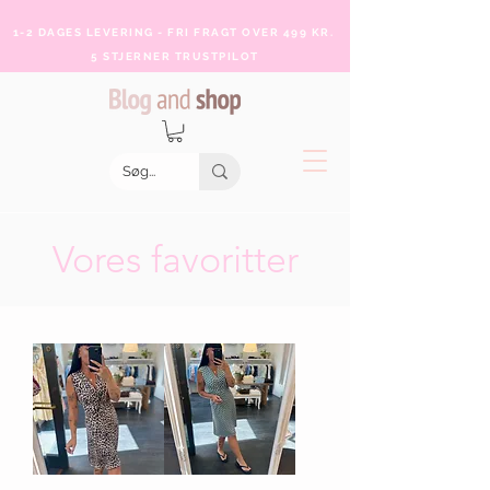
1-2 DAGES LEVERING - FRI FRAGT OVER 499 KR.
5 STJERNER TRUSTPILOT
Vores favoritter