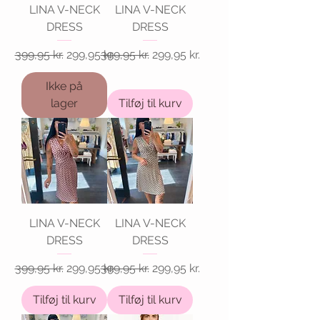
LINA V-NECK
LINA V-NECK
DRESS
DRESS
Regulær pris
Salgspris
Regulær pris
Salgspris
399,95 kr.
299,95 kr.
399,95 kr.
299,95 kr.
Ikke på
lager
Tilføj til kurv
LINA V-NECK
LINA V-NECK
DRESS
DRESS
Regulær pris
Salgspris
Regulær pris
Salgspris
399,95 kr.
299,95 kr.
399,95 kr.
299,95 kr.
Tilføj til kurv
Tilføj til kurv