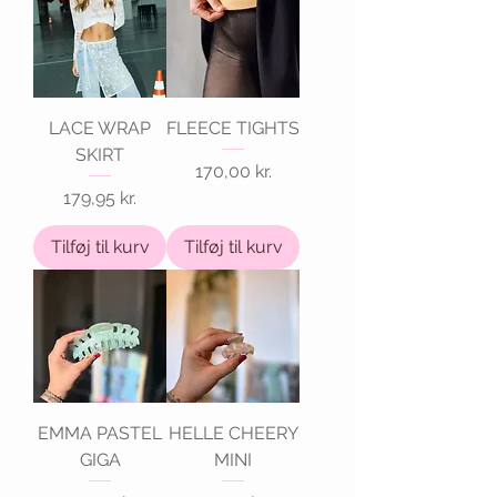
LACE WRAP
FLEECE TIGHTS
SKIRT
Pris
170,00 kr.
Pris
179,95 kr.
Tilføj til kurv
Tilføj til kurv
EMMA PASTEL
HELLE CHEERY
GIGA
MINI