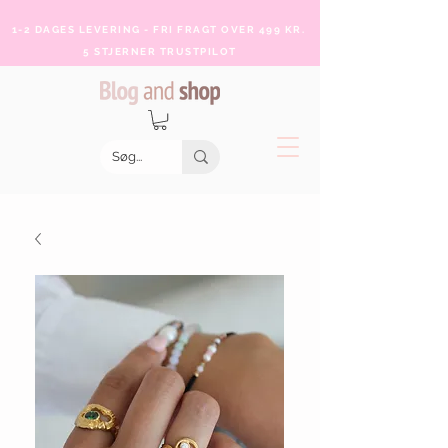
1-2 DAGES LEVERING - FRI FRAGT OVER 499 KR.
5 STJERNER TRUSTPILOT