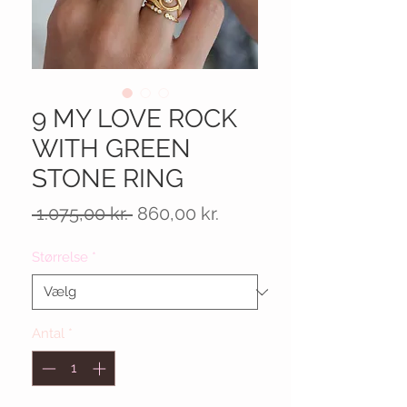
9 MY LOVE ROCK
WITH GREEN
STONE RING
Regulær
Salgspris
 1.075,00 kr. 
860,00 kr.
pris
Størrelse
*
Antal
*