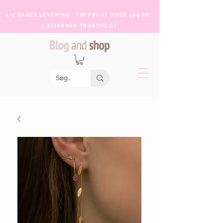
1-2 DAGES LEVERING - FRI FRAGT OVER 499 KR.
5 STJERNER TRUSTPILOT