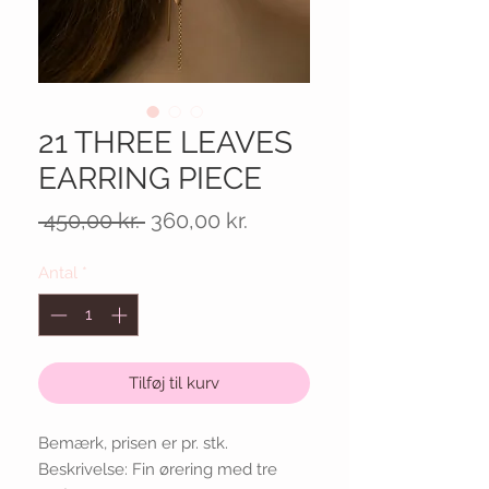
21 THREE LEAVES
EARRING PIECE
Regulær
Salgspris
 450,00 kr. 
360,00 kr.
pris
Antal
*
Tilføj til kurv
Bemærk, prisen er pr. stk.
Beskrivelse: Fin ørering med tre