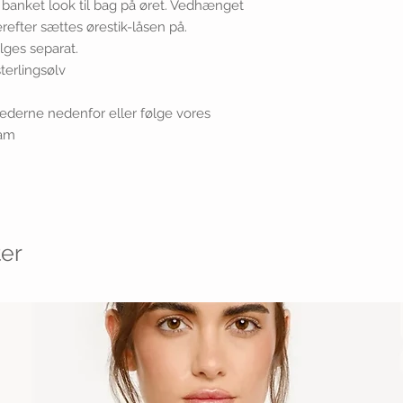
banket look til bag på øret. Vedhænget
efter sættes ørestik-låsen på.
lges separat.
sterlingsølv
illederne nedenfor eller følge vores
ram
er