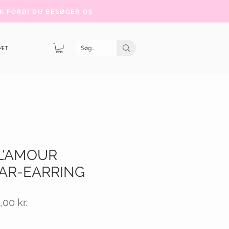
K FORDI DU BESØGER OS
SÆT
 L'AMOUR
AR-EARRING
ulær
Salgspris
,00 kr.