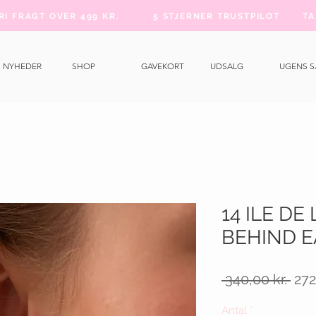
FRI FRAGT OVER 499 KR.
5 STJERNER TRUSTPILOT
TA
NYHEDER
SHOP
GAVEKORT
UDSALG
UGENS 
14 ILE DE
BEHIND E
Reg
 340,00 kr. 
272
pris
Antal
*