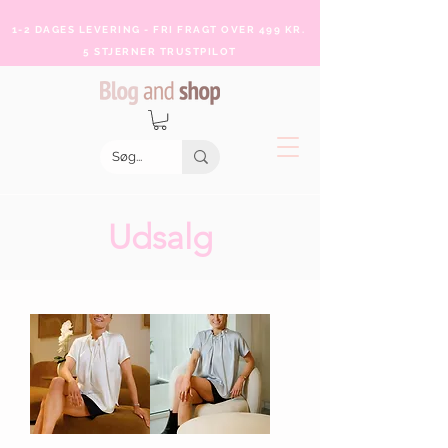
1-2 DAGES LEVERING - FRI FRAGT OVER 499 KR.
5 STJERNER TRUSTPILOT
Udsalg