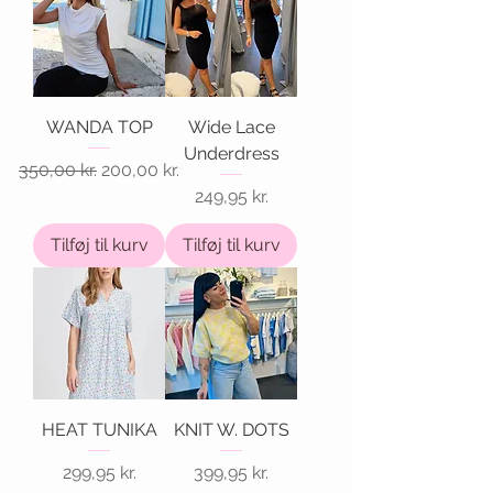
WANDA TOP
Wide Lace
Underdress
Regulær pris
Salgspris
350,00 kr.
200,00 kr.
Pris
249,95 kr.
Tilføj til kurv
Tilføj til kurv
HEAT TUNIKA
KNIT W. DOTS
Pris
Pris
299,95 kr.
399,95 kr.