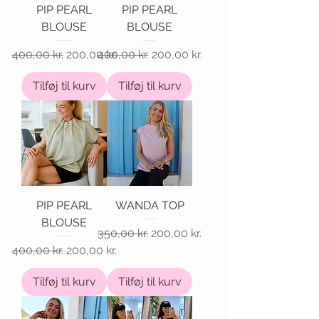
PIP PEARL
PIP PEARL
BLOUSE
BLOUSE
Regulær pris
Salgspris
Regulær pris
Salgspris
400,00 kr.
200,00 kr.
400,00 kr.
200,00 kr.
Tilføj til kurv
Tilføj til kurv
PIP PEARL
WANDA TOP
BLOUSE
Regulær pris
Salgspris
350,00 kr.
200,00 kr.
Regulær pris
Salgspris
400,00 kr.
200,00 kr.
Tilføj til kurv
Tilføj til kurv