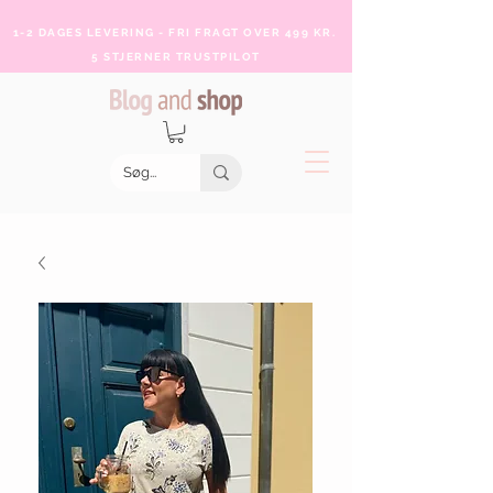
1-2 DAGES LEVERING - FRI FRAGT OVER 499 KR.
5 STJERNER TRUSTPILOT