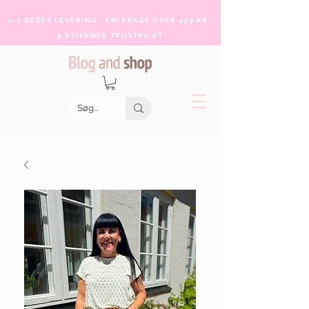
1-2 DAGES LEVERING - FRI FRAGT OVER 499 KR.
5 STJERNER TRUSTPILOT