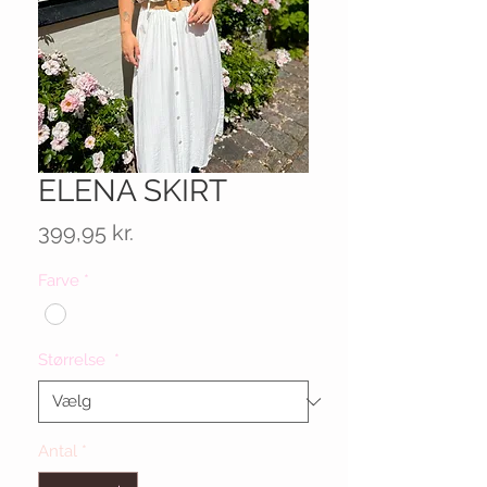
ELENA SKIRT
Pris
399,95 kr.
Farve
*
Størrelse
*
Antal
*