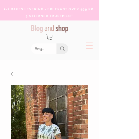
1-2 DAGES LEVERING - FRI FRAGT OVER 499 KR.
5 STJERNER TRUSTPILOT