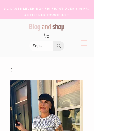
1-2 DAGES LEVERING - FRI FRAGT OVER 499 KR.
5 STJERNER TRUSTPILOT