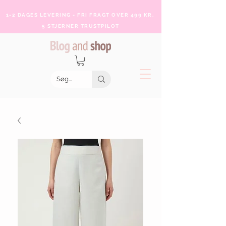
1-2 DAGES LEVERING - FRI FRAGT OVER 499 KR.
5 STJERNER TRUSTPILOT