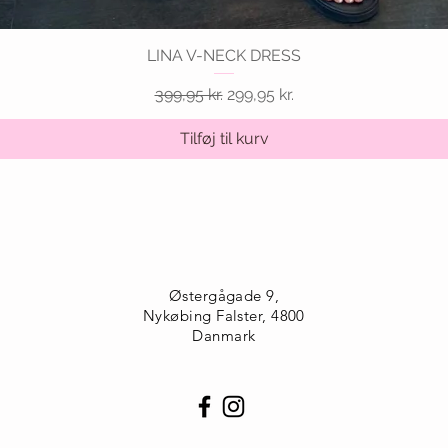
LINA V-NECK DRESS
Hurtigvisning
Regulær pris
Salgspris
399,95 kr.
299,95 kr.
Tilføj til kurv
Østergågade 9,
Nykøbing Falster, 4800
Danmark