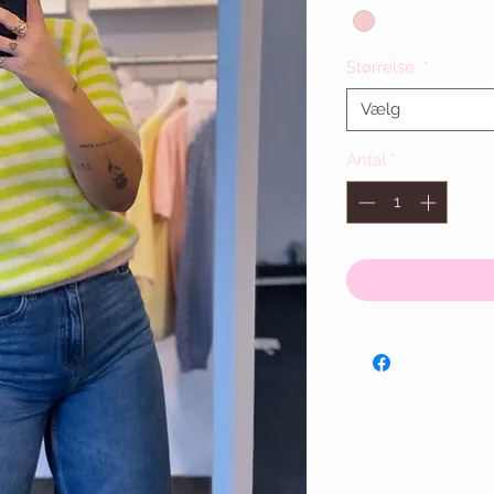
Størrelse
*
Vælg
Antal
*