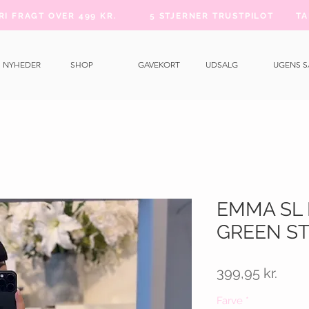
FRI FRAGT OVER 499 KR.
5 STJERNER TRUSTPILOT
TA
NYHEDER
SHOP
GAVEKORT
UDSALG
UGENS 
EMMA SL 
GREEN ST
Pris
399,95 kr.
Farve
*