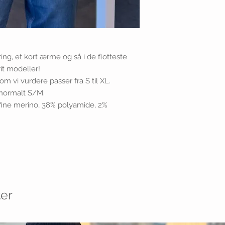
ng, et kort ærme og så i de flotteste
rit modeller!
m vi vurdere passer fra S til XL.
 normalt S/M.
 fine merino, 38% polyamide, 2%
er