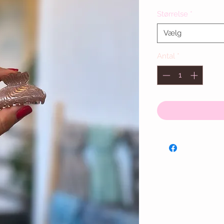
Størrelse
*
Vælg
Antal
*