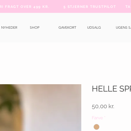
FRI FRAGT OVER 499 KR.
5 STJERNER TRUSTPILOT
TA
NYHEDER
SHOP
GAVEKORT
UDSALG
UGENS 
HELLE SP
Pris
50,00 kr.
Farve
*