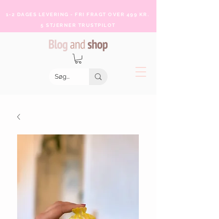
1-2 DAGES LEVERING - FRI FRAGT OVER 499 KR.
5 STJERNER TRUSTPILOT