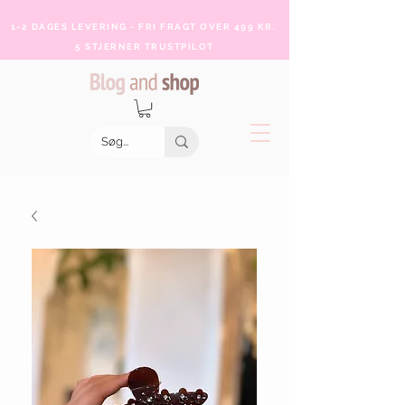
1-2 DAGES LEVERING - FRI FRAGT OVER 499 KR.
5 STJERNER TRUSTPILOT