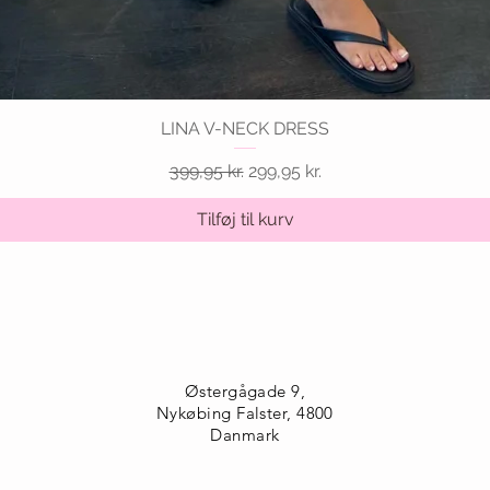
LINA V-NECK DRESS
Hurtigvisning
Regulær pris
Salgspris
399,95 kr.
299,95 kr.
Tilføj til kurv
Østergågade 9,
Nykøbing Falster, 4800
Danmark