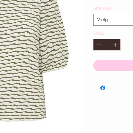
Størrelse
*
Vælg
Antal
*