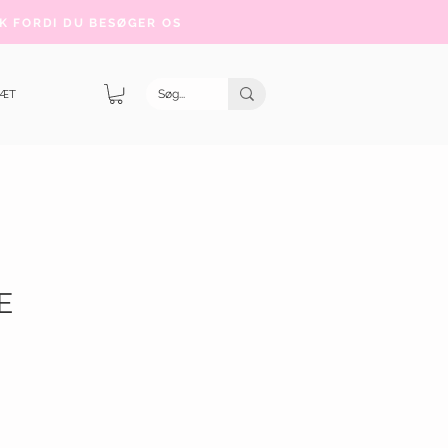
K FORDI DU BESØGER OS
SÆT
E