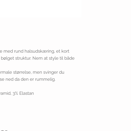
e med rund halsudskæring, et kort
ølget struktur. Nem at style til både
ormale størrelse, men svinger du
lse ned da den er rummelig.
yamid, 3% Elastan