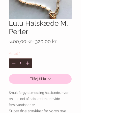
Lulu Halskæde M.
Perler
Regulær
Salgspris
 400,00 kr. 
320,00 kr.
pris
Antal
*
Tilføj til kurv
Smuk forgyldt messing halskæde, hvor
en lille del af halskæden er hvide
ferskvandsperler.
Super fine smykker fra vores nye