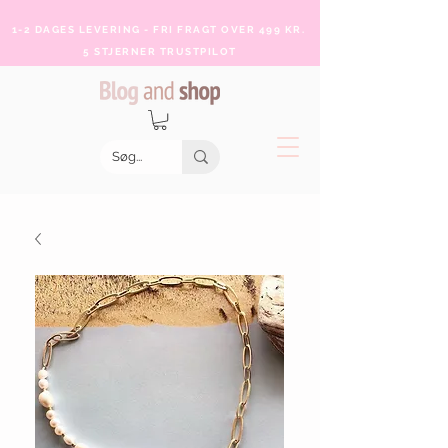
1-2 DAGES LEVERING - FRI FRAGT OVER 499 KR.
5 STJERNER TRUSTPILOT