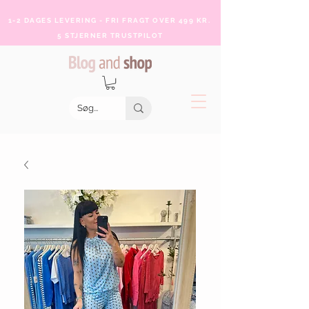
1-2 DAGES LEVERING - FRI FRAGT OVER 499 KR.
5 STJERNER TRUSTPILOT