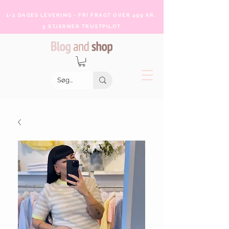
1-2 DAGES LEVERING - FRI FRAGT OVER 499 KR.
5 STJERNER TRUSTPILOT