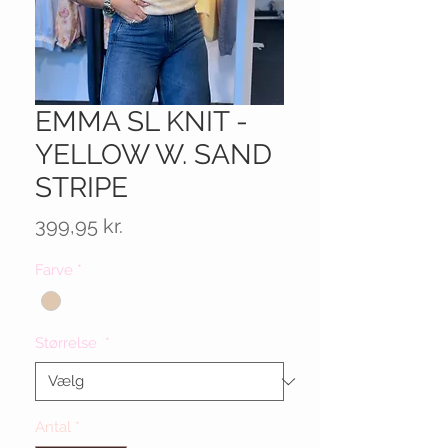
EMMA SL KNIT -
YELLOW W. SAND
STRIPE
Pris
399,95 kr.
Farve
*
Størrelse
*
Antal
*