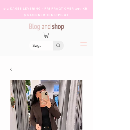
1-2 DAGES LEVERING - FRI FRAGT OVER 499 KR.
5 STJERNER TRUSTPILOT