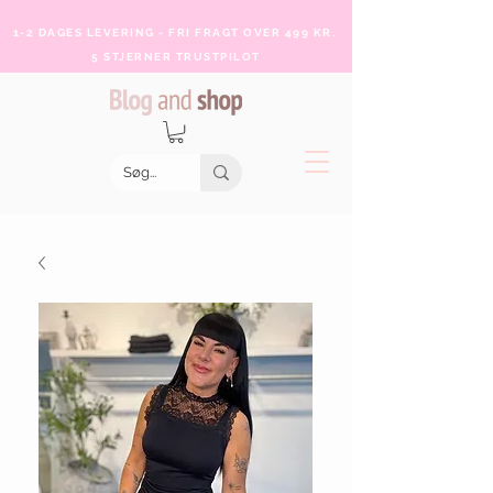
1-2 DAGES LEVERING - FRI FRAGT OVER 499 KR.
5 STJERNER TRUSTPILOT