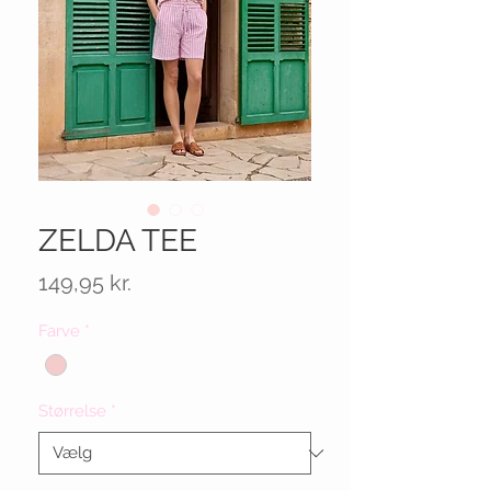
ZELDA TEE
Pris
149,95 kr.
Farve
*
Størrelse
*