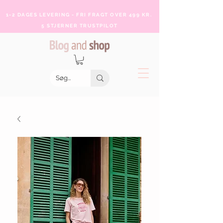
1-2 DAGES LEVERING - FRI FRAGT OVER 499 KR.
5 STJERNER TRUSTPILOT