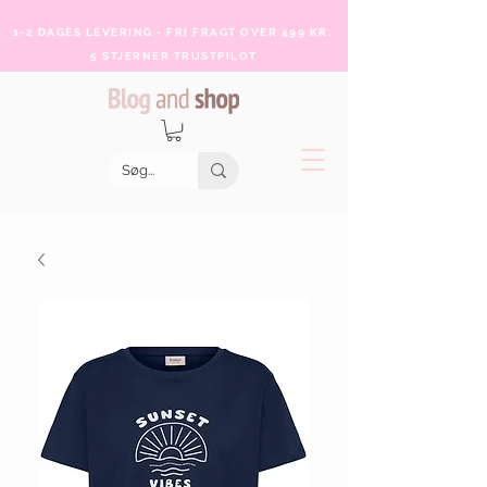
1-2 DAGES LEVERING - FRI FRAGT OVER 499 KR.
5 STJERNER TRUSTPILOT