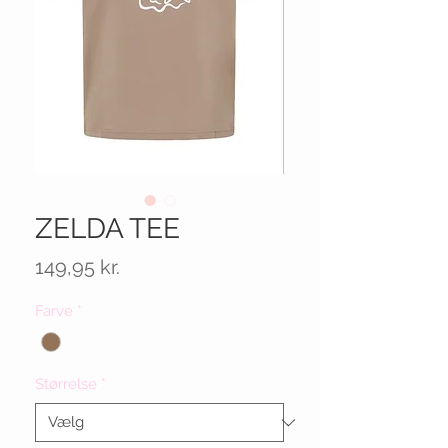
ZELDA TEE
Pris
149,95 kr.
Farve
*
Størrelse
*