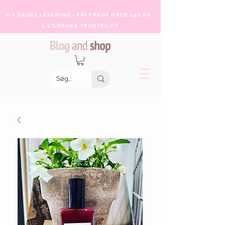
1-2 DAGES LEVERING - FRI FRAGT OVER 499 KR.
5 STJERNER TRUSTPILOT