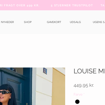
FRI FRAGT OVER 499 KR.
5 STJERNER TRUSTPILOT
TA
NYHEDER
SHOP
GAVEKORT
UDSALG
UGENS 
LOUISE M
Pris
449,95 kr.
Farve
*