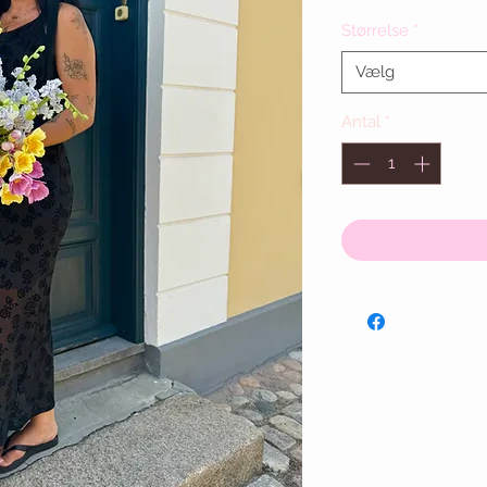
Størrelse
*
Vælg
Antal
*