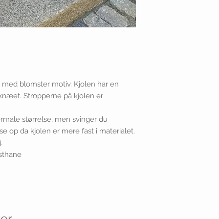
 med blomster motiv. Kjolen har en
 knæet. Stropperne på kjolen er
ormale størrelse, men svinger du
se op da kjolen er mere fast i materialet.
.
asthane
er