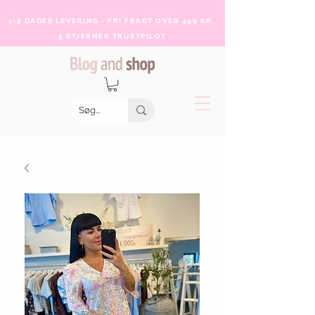
1-2 DAGES LEVERING - FRI FRAGT OVER 499 KR.
5 STJERNER TRUSTPILOT