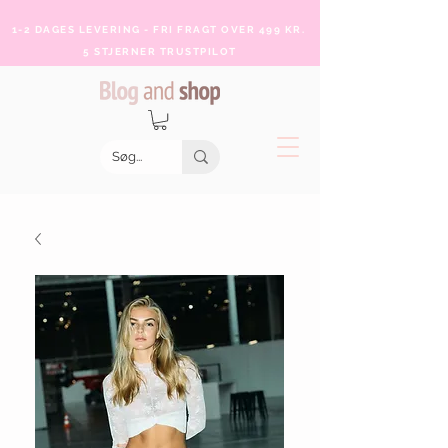
1-2 DAGES LEVERING - FRI FRAGT OVER 499 KR.
5 STJERNER TRUSTPILOT