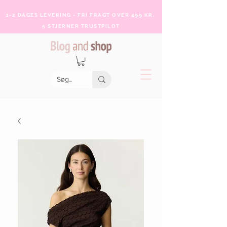
1-2 DAGES LEVERING - FRI FRAGT OVER 499 KR.
5 STJERNER TRUSTPILOT