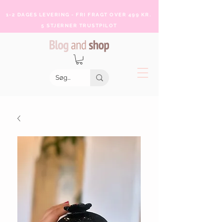
1-2 DAGES LEVERING - FRI FRAGT OVER 499 KR.
5 STJERNER TRUSTPILOT