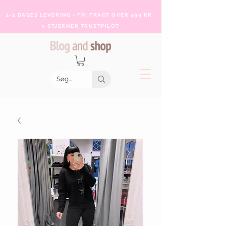
1-2 DAGES LEVERING - FRI FRAGT OVER 499 KR.
5 STJERNER TRUSTPILOT