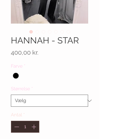
HANNAH - STAR
Pris
400,00 kr.
Farve
*
Størrelse
*
Antal
*