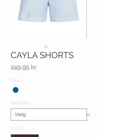
CAYLA SHORTS
Pris
249,95 kr.
Farve
*
Størrelse
*
Antal
*