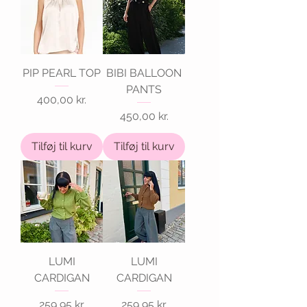
PIP PEARL TOP
BIBI BALLOON
PANTS
Pris
400,00 kr.
Pris
450,00 kr.
Tilføj til kurv
Tilføj til kurv
LUMI
LUMI
CARDIGAN
CARDIGAN
Pris
Pris
259,95 kr.
259,95 kr.