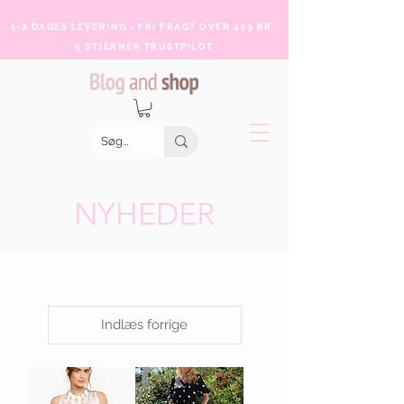
1-2 DAGES LEVERING - FRI FRAGT OVER 499 KR.
5 STJERNER TRUSTPILOT
NYHEDER
Indlæs forrige