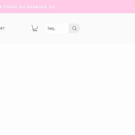
K FORDI DU BESØGER OS
SÆT