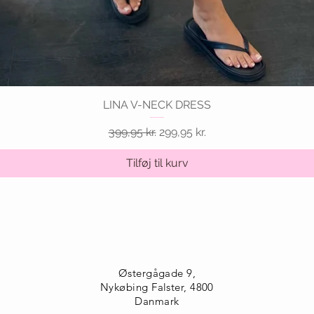
LINA V-NECK DRESS
Hurtigvisning
Regulær pris
Salgspris
399,95 kr.
299,95 kr.
Tilføj til kurv
Østergågade 9,
Nykøbing Falster, 4800
Danmark