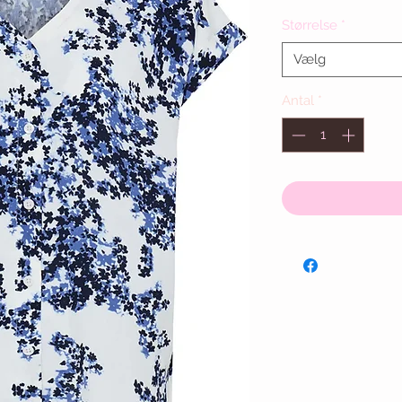
Størrelse
*
Vælg
Antal
*