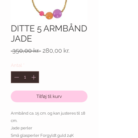
DITTE 5 ARMBÅND
JADE
Regulær
Salgspris
 350,00 kr. 
280,00 kr.
pris
Antal
*
Tilføj til kurv
Armbånd ca. 15 cm. og kan justeres til 18
cm.
Jade perler
Små glasperler Forgyldt guld 24K